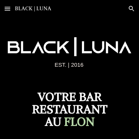
BLACK | LUNA
Skip to main content
Skip to navigation
EST. | 201
6
VOTR
E
BAR
RESTAURANT
AU
FLON