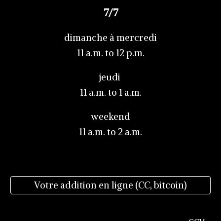
7/7
dimanche à mercredi
11 a.m. to
12
p.m.
jeudi
11 a.m. to 1 a.m.
weekend
11 a.m. to 2 a.m.
Votre addition en ligne (CC, bitcoin)